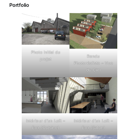
Portfolio
Photo initial du
Rendu
projet
Photoréaliste – Vue
du Ciel
Intérieur d’un Loft –
Intérieur d’un Loft –
Box (Cuisine)
Box (Salon)