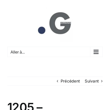
Passer
au
contenu
Aller à...
Précédent
Suivant
1205 –