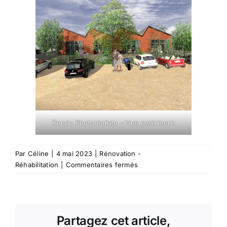
Rendu Photoréaliste – Vue extérieure
Par
Céline
|
4 mai 2023
|
Rénovation -
sur
Réhabilitation
|
Commentaires fermés
1205
–
Réhabilitation
d’une
Partagez cet article,
usine