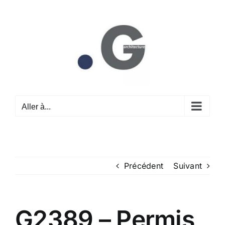
Passer
au
contenu
Aller à...
Précédent
Suivant
G2389 – Permis