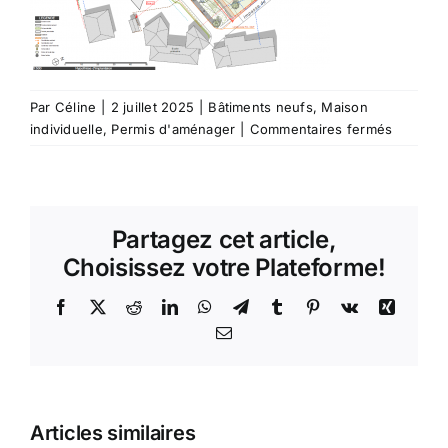
Par
Céline
|
2 juillet 2025
|
Bâtiments neufs
,
Maison
sur
individuelle
,
Permis d'aménager
|
Commentaires fermés
G2389
–
Permis
d’aména
Partagez cet article,
pour
un
Choisissez votre Plateforme!
lotissem
–
Facebook
X
Reddit
LinkedIn
WhatsApp
Telegram
Tumblr
Pinterest
Vk
Xing
Commun
Email
73170
TRAIZE
Articles similaires