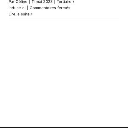
Par
Céline
|
11 mai 2023
|
Tertiaire /
sur
industriel
|
Commentaires fermés
1632
Lire la suite
–
Extension
d’un
bâtiment
artisanal
et
construction
de
bureaux