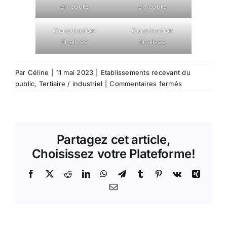
en cours
en cours
Construction
Construction
finalisée
finalisée
Par
Céline
|
11 mai 2023
|
Etablissements recevant du
sur
public
,
Tertiaire / industriel
|
Commentaires fermés
1685
–
Construction
d’un
Partagez cet article,
bâtiment
artisanal
Choisissez votre Plateforme!
et
de
Facebook
X
Reddit
LinkedIn
WhatsApp
Telegram
Tumblr
Pinterest
Vk
Xing
bureaux
Email
à
Magnieu