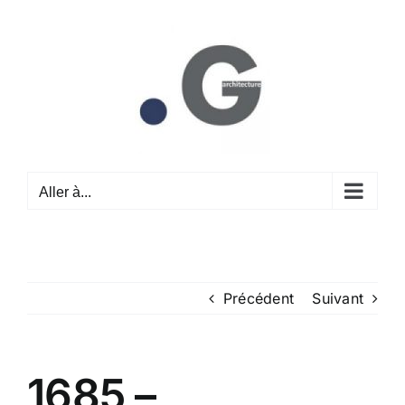
Passer
au
contenu
Aller à...
Précédent
Suivant
1685 –