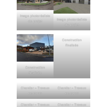
Image photoréaliste
Image photoréaliste
du projet
du projet
Construction
finalisée
Construction
finalisée
Chantier – Travaux
Chantier – Travaux
en cours
en cours
Chantier – Travaux
Chantier – Travaux