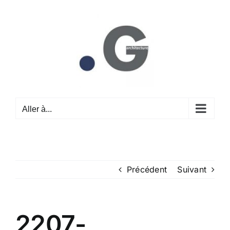
Passer
au
contenu
Aller à...
Précédent
Suivant
2207-