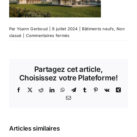
Par
Yoann Gerboud
|
9 juillet 2024
|
Bâtiments neufs
,
Non
sur
classé
|
Commentaires fermés
2207-
Construction
de
2
Partagez cet article,
maisons
individuelles
Choisissez votre Plateforme!
«
Entre-
Facebook
X
Reddit
LinkedIn
WhatsApp
Telegram
Tumblr
Pinterest
Vk
Xing
deux
Email
»
–
01350
CEYZERIEU
Articles similaires