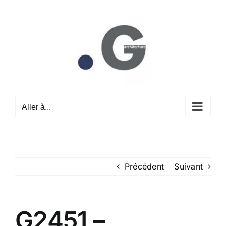
Passer
au
contenu
Aller à...
Précédent
Suivant
G2451 –