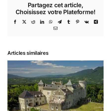
Partagez cet article,
maison
d’assistants
Choisissez votre Plateforme!
maternels
–
Facebook
X
Reddit
LinkedIn
WhatsApp
Telegram
Tumblr
Pinterest
Vk
Xing
01300
Email
PARVES-
ET-
NATTAGES
Articles similaires