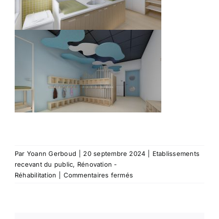
Par
Yoann Gerboud
|
20 septembre 2024
|
Etablissements
recevant du public
,
Rénovation -
sur
Réhabilitation
|
Commentaires fermés
G2451
–
Aménagement
d’une