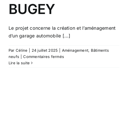
BUGEY
Le projet concerne la création et l’aménagement
d’un garage automobile [...]
Par
Céline
|
24 juillet 2025
|
Aménagement
,
Bâtiments
sur
neufs
|
Commentaires fermés
G2453
Lire la suite
–
Création
et
aménagement
d’un
garage
automobile
–
01500
AMBÉRIEU-