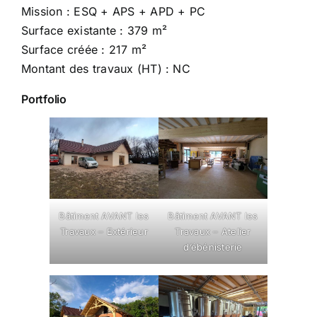
Mission : ESQ + APS + APD + PC
Surface existante : 379 m²
Surface créée : 217 m²
Montant des travaux (HT) : NC
Portfolio
Bâtiment AVANT les
Bâtiment AVANT les
Travaux – Extérieur
Travaux – Atelier
d’ébénisterie