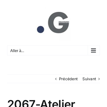
Passer
au
contenu
Aller à...
Précédent
Suivant
2067-Atelier