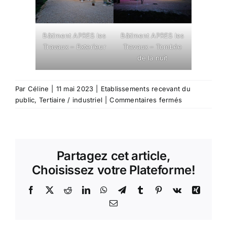
Bâtiment APRES les
Bâtiment APRES les
Travaux – Exterieur
Travaux – Tombée
de la nuit
Par
Céline
|
11 mai 2023
|
Etablissements recevant du
sur
public
,
Tertiaire / industriel
|
Commentaires fermés
2067-
Atelier
d’ébénisterie
et
Partagez cet article,
Brasserie
Choisissez votre Plateforme!
Facebook
X
Reddit
LinkedIn
WhatsApp
Telegram
Tumblr
Pinterest
Vk
Xing
Email