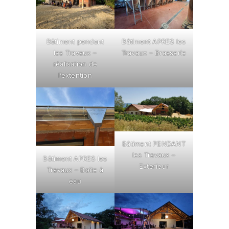
Bâtiment pendant
Bâtiment APRES les
les Travaux –
Travaux – Brasserie
réalisation de
l’extention
Bâtiment PENDANT
les Travaux –
Bâtiment APRES les
Exterieur
Travaux – Boite à
eau