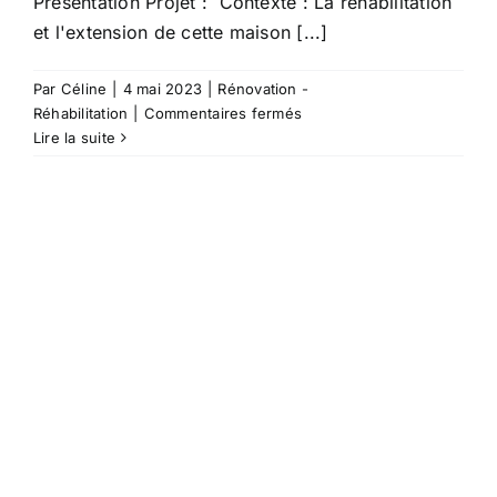
Présentation Projet : Contexte : La réhabilitation
et l'extension de cette maison [...]
Par
Céline
|
4 mai 2023
|
Rénovation -
sur
Réhabilitation
|
Commentaires fermés
G1406
Lire la suite
–
Réhabilitation
et
extension
d’une
maison
familiale
–
01300
SAINT-
MARTIN-
DE-
BAVEL