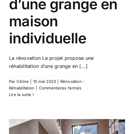
d’une grange en
maison
individuelle
La rénovation Le projet propose une
réhabilitation d’une grange en [...]
Par
Céline
|
10 mai 2023
|
Rénovation -
sur
Réhabilitation
|
Commentaires fermés
1401-
Lire la suite
Réhabilitation
d’une
grange
en
maison
individuelle