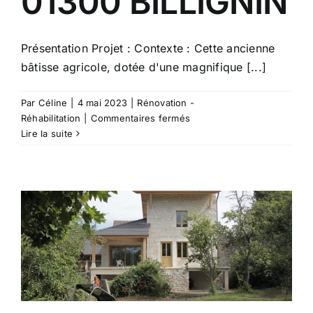
01300 BILLIGNIN
Présentation Projet : Contexte : Cette ancienne
bâtisse agricole, dotée d'une magnifique [...]
Par
Céline
|
4 mai 2023
|
Rénovation -
sur
Réhabilitation
|
Commentaires fermés
G1304
Lire la suite
–
Réhabilitation
d’une
grange
en
maison
d’habitation
–
01300
BILLIGNIN