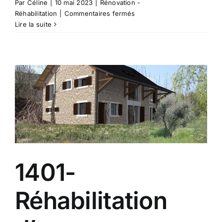
Par
Céline
|
10 mai 2023
|
Rénovation -
sur
Réhabilitation
|
Commentaires fermés
1410
Lire la suite
–
Réhabilitation
d’une
grange
en
maison
individuelle.
1401-
Réhabilitation