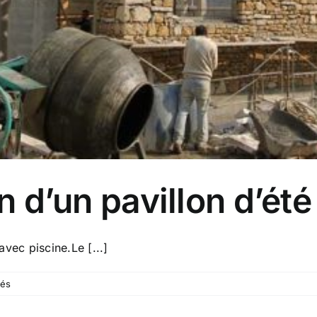
 d’un pavillon d’été
avec piscine.Le [...]
sur
és
1575
–