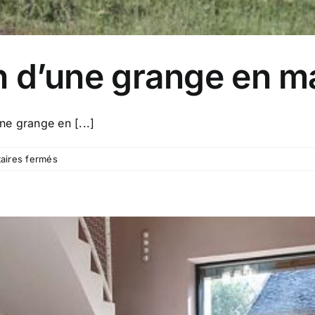
n d’une grange en ma
ne grange en [...]
sur
ires fermés
1401-
Réhabilitation
d’une
grange
en
maison
individuelle