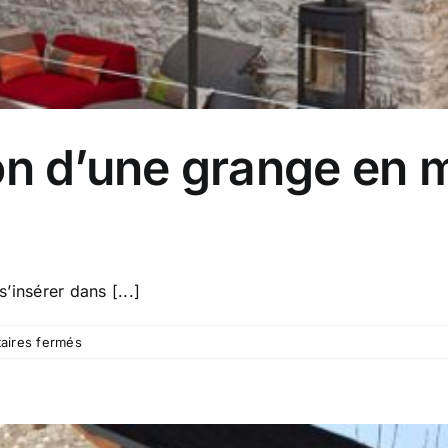
ion d’une grange en 
’insérer dans [...]
sur
ires fermés
1410
–
Réhabilitation
d’une